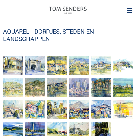
Ga
direct
naar
de
AQUAREL - DORPJES, STEDEN EN
hoofdinhoud
LANDSCHAPPEN